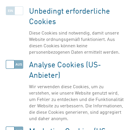
Listenansicht einblenden
57
3
3
in der Klinischen Forschung tätig
2
Unbedingt erforderliche
3
Cookies
Filter ausblenden
4
Diese Cookies sind notwendig, damit unsere
Website ordnungsgemäß funktioniert. Aus
diesen Cookies können keine
personenbezogenen Daten ermittelt werden.
Analyse Cookies (US-
Anbieter)
Wir verwenden diese Cookies, um zu
verstehen, wie unsere Website genutzt wird,
um Fehler zu entdecken und die Funktionalität
der Website zu verbessern. Die Informationen,
die diese Cookies generieren, sind aggregiert
und daher anonym.
© PHARMIG | Verband der pharmazeutischen Industrie Österreichs